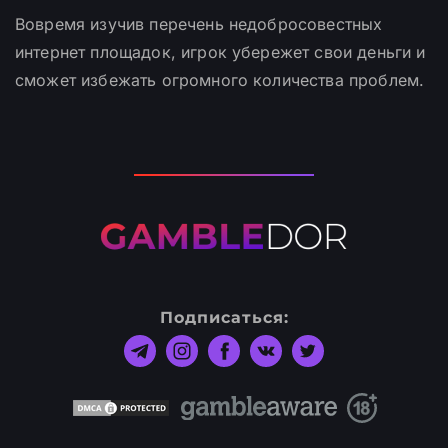
Вовремя изучив перечень недобросовестных
интернет площадок, игрок убережет свои деньги и
сможет избежать огромного количества проблем.
Подписаться: