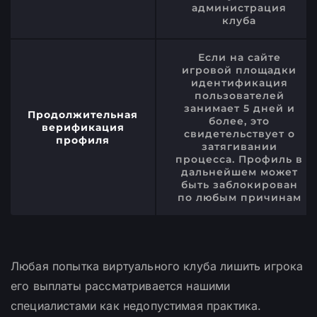
администрация
клуба
Если на сайте
игровой площадки
идентификация
пользователей
занимает 5 дней и
Продолжительная
более, это
верификация
свидетельствует о
профиля
затягивании
процесса. Профиль в
дальнейшем может
быть заблокирован
по любым причинам
Любая попытка виртуального клуба лишить игрока
его выплаты рассматривается нашими
специалистами как недопустимая практика.